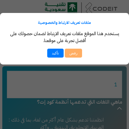
ملفات تعريف الارتباط والخصوصية
يستخدم هذا الموقع ملفات تعريف الارتباط لضمان حصولك على
أفضل تجربة على موقعنا.
نحن هنا لخدمتك .. تواصل معنا
رفض
تأكيد
اطّلع هنا على أبرز الاستفسارات الشائعة حول أنظمة CODEIT
1
ماهي اللغات التي تدعمها أنظمة كود إت؟
انظمتنا تدعم بشكل عام أكثر من لغة، بما في ذلك :
العربية، الإنجليزية، الهندية .. وأكثر